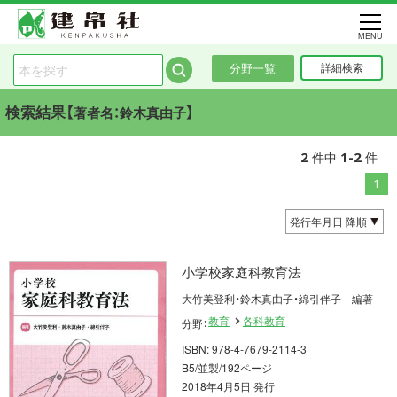
MENU
分野一覧
詳細検索
検索結果【
】
著者名：鈴木真由子
2
1-2
件中
件
1
小学校家庭科教育法
大竹美登利・鈴木真由子・綿引伴子 編著
教育
各科教育
分野：
ISBN: 978-4-7679-2114-3
B5/並製/192ページ
2018年4月5日 発行