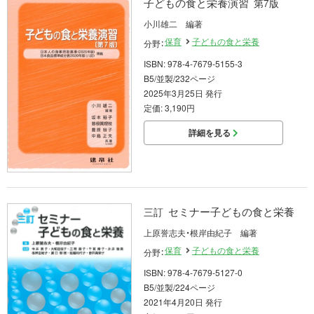
子どもの食と栄養演習
第7版
小川雄二 編著
保育
子どもの食と栄養
分野：
ISBN: 978-4-7679-5155-3
B5/並製/232ページ
2025年3月25日 発行
定価: 3,190円
詳細を見る
セミナー子どもの食と栄養
三訂
上原誉志夫・根岸由紀子 編著
保育
子どもの食と栄養
分野：
ISBN: 978-4-7679-5127-0
B5/並製/224ページ
2021年4月20日 発行