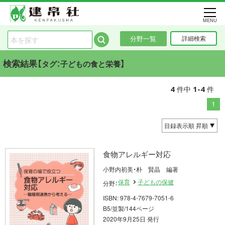
MENU
分野一覧
詳細検索
検索結果【
】
タグ：子どもの食と栄養
4
1-4
件中
件
1
食物アレルギー対応
小野内初美・朴 賢晶 編著
保育
子どもの保健
分野：
ISBN: 978-4-7679-7051-6
B5/並製/144ページ
2020年9月25日 発行