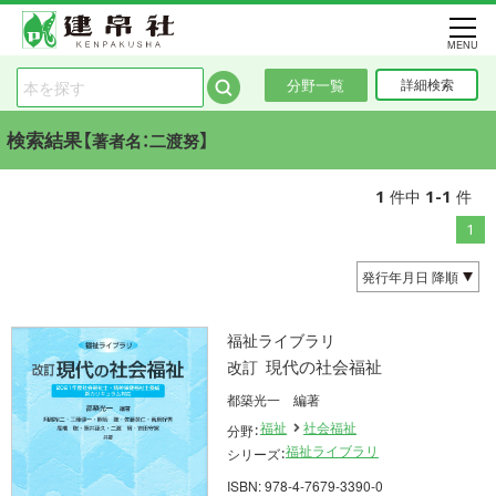
MENU
分野一覧
詳細検索
検索結果【
】
著者名：二渡努
1
1-1
件中
件
1
福祉ライブラリ
現代の社会福祉
改訂
都築光一 編著
福祉
社会福祉
分野：
福祉ライブラリ
シリーズ：
ISBN: 978-4-7679-3390-0