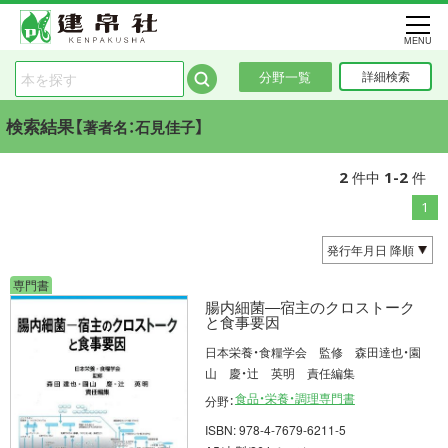
MENU
分野一覧
詳細検索
検索結果【
】
著者名：石見佳子
2
1-2
件中
件
1
専門書
腸内細菌―宿主のクロストーク
と食事要因
日本栄養・食糧学会 監修 森田達也・園
山 慶・辻 英明 責任編集
食品・栄養・調理専門書
分野：
ISBN: 978-4-7679-6211-5