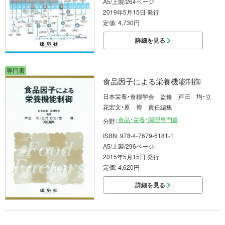
A5/上製/264ページ
2019年5月15日 発行
定価: 4,730円
詳細を見る
専門書
食品因子による栄養機能制御
日本栄養・食糧学会 監修 芦田 均・立
花宏文・原 博 責任編集
食品・栄養・調理専門書
分野：
ISBN: 978-4-7679-6181-1
A5/上製/296ページ
2015年5月15日 発行
定価: 4,620円
詳細を見る