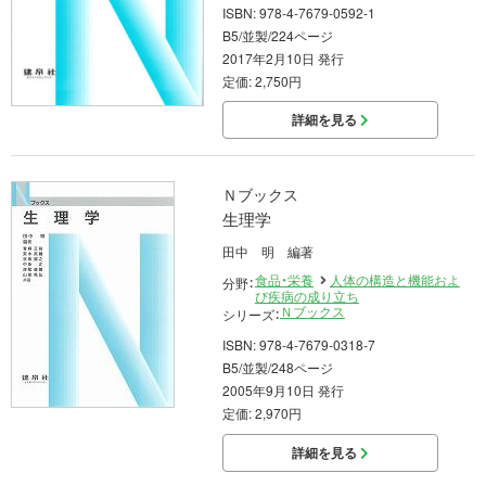
ISBN: 978-4-7679-0592-1
B5/並製/224ページ
2017年2月10日 発行
定価: 2,750円
詳細を見る
Ｎブックス
生理学
田中 明 編著
食品・栄養
人体の構造と機能およ
分野：
び疾病の成り立ち
Ｎブックス
シリーズ：
ISBN: 978-4-7679-0318-7
B5/並製/248ページ
2005年9月10日 発行
定価: 2,970円
詳細を見る