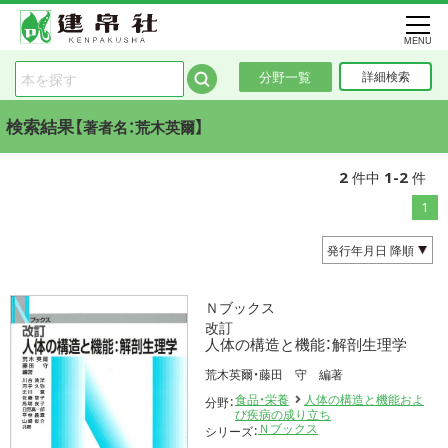
MENU
分野一覧
詳細検索
検索結果【
】
著者名：荒木英爾
2
1-2
件中
件
1
Ｎブックス
改訂
人体の構造と機能：解剖生理学
荒木英爾・藤田 守 編著
食品・栄養
人体の構造と機能およ
分野：
び疾病の成り立ち
Ｎブックス
シリーズ：