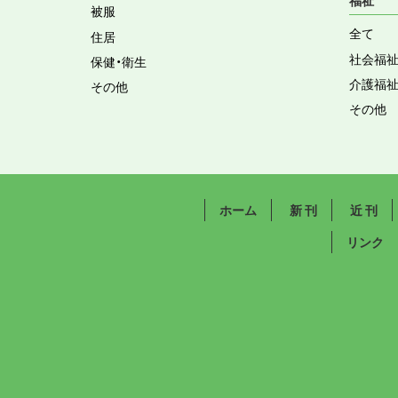
福祉
被服
全て
住居
社会福
保健・衛生
介護福
その他
その他
ホーム
新 刊
近 刊
リンク