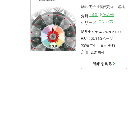
駒久美子・味府美香 編著
保育
その他
分野：
コンパス
シリーズ：
ISBN: 978-4-7679-5120-1
B5/並製/160ページ
2020年4月10日 発行
定価: 2,310円
詳細を見る