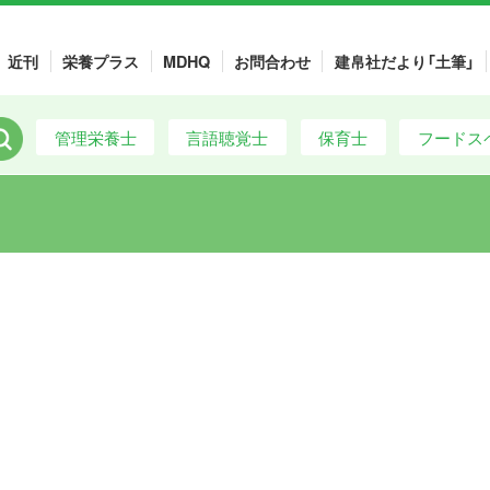
近刊
栄養プラス
MDHQ
お問合わせ
建帛社だより「土筆」
管理栄養士
言語聴覚士
保育士
フードス