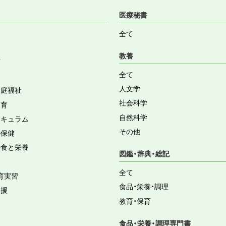
医療秘書
全て
教養
育
全て
人文学
家庭福祉
社会科学
保育
自然科学
リキュラム
その他
の保健
の食と栄養
図鑑・辞典・総記
容
全て
育実習
食品・栄養・調理
支援
教育・保育
食品・栄養・調理専門書