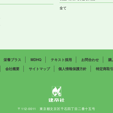
全て
祉
祉
栄養プラス
MDHQ
テキスト採用
お問合わせ
購
会社概要
サイトマップ
個人情報保護方針
特定商取
〒112-0011 東京都文京区千石四丁目二番十五号