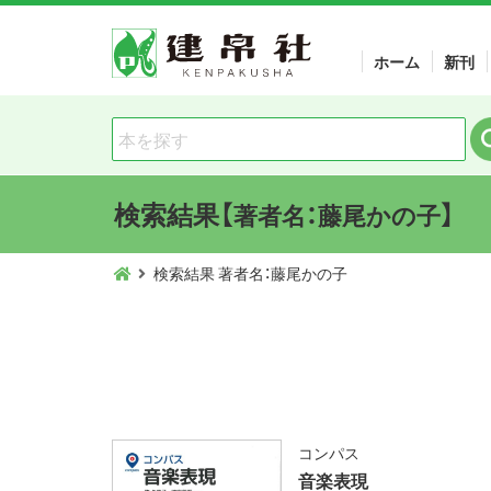
ホーム
新刊
検索結果【
】
著者名：藤尾かの子
検索結果 著者名：藤尾かの子
コンパス
音楽表現