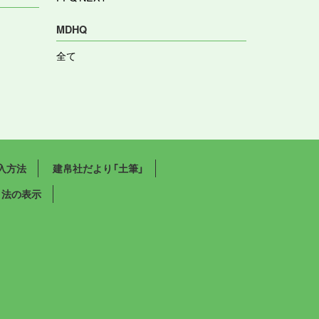
MDHQ
全て
入方法
建帛社だより「土筆」
引法の表示