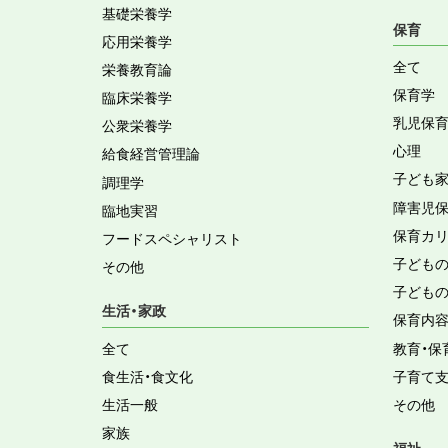
基礎栄養学
保育
応用栄養学
全て
栄養教育論
保育学
臨床栄養学
乳児保
公衆栄養学
心理
給食経営管理論
子ども
調理学
障害児
臨地実習
保育カ
フードスペシャリスト
子ども
その他
子ども
生活・家政
保育内
全て
教育・保
食生活・食文化
子育て
生活一般
その他
家族