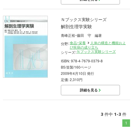
Ｎブックス実験シリーズ
解剖生理学実験
青峰正裕・藤田 守 編著
食品・栄養
人体の構造と機能およ
分野：
び疾病の成り立ち
Ｎブックス実験シリーズ
シリーズ：
ISBN: 978-4-7679-0379-8
B5/並製/160ページ
2009年4月10日 発行
定価: 2,310円
詳細を見る
3
1-3
件中
件
1