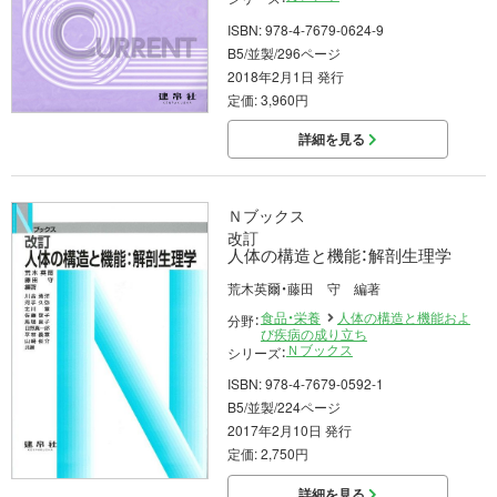
ISBN: 978-4-7679-0624-9
B5/並製/296ページ
2018年2月1日 発行
定価: 3,960円
詳細を見る
Ｎブックス
改訂
人体の構造と機能：解剖生理学
荒木英爾・藤田 守 編著
食品・栄養
人体の構造と機能およ
分野：
び疾病の成り立ち
Ｎブックス
シリーズ：
ISBN: 978-4-7679-0592-1
B5/並製/224ページ
2017年2月10日 発行
定価: 2,750円
詳細を見る