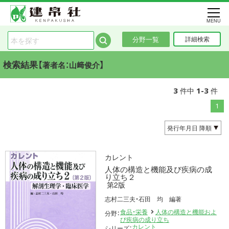
MENU
分野一覧
詳細検索
検索結果【
】
著者名：山﨑俊介
3
1-3
件中
件
1
カレント
人体の構造と機能及び疾病の成
り立ち２
第2版
志村二三夫・石田 均 編著
食品・栄養
人体の構造と機能およ
分野：
び疾病の成り立ち
カレント
シリーズ：