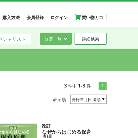
購入方法
会員登録
ログイン
買い物カゴ
ペシャリスト
分野一覧
詳細検索
3
1-3
1
件中
件
表示順
改訂
なぜからはじめる保育
原理