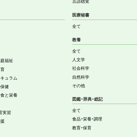
言語聴覚
医療秘書
全て
教養
育
全て
人文学
家庭福祉
社会科学
保育
自然科学
リキュラム
その他
の保健
の食と栄養
図鑑・辞典・総記
容
全て
育実習
食品・栄養・調理
支援
教育・保育