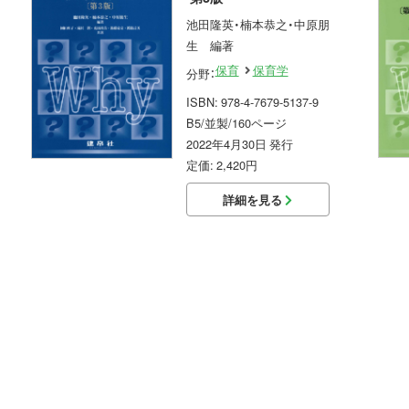
池田隆英・楠本恭之・中原朋
生 編著
保育
保育学
分野：
ISBN: 978-4-7679-5137-9
B5/並製/160ページ
2022年4月30日 発行
定価: 2,420円
詳細を見る