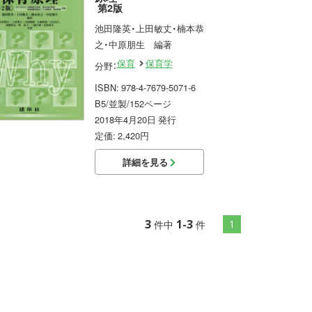
第2版
池田隆英・上田敏丈・楠本恭
之・中原朋生 編著
保育
保育学
分野：
ISBN: 978-4-7679-5071-6
B5/並製/152ページ
2018年4月20日 発行
定価: 2,420円
詳細を見る
3
1-3
1
件中
件