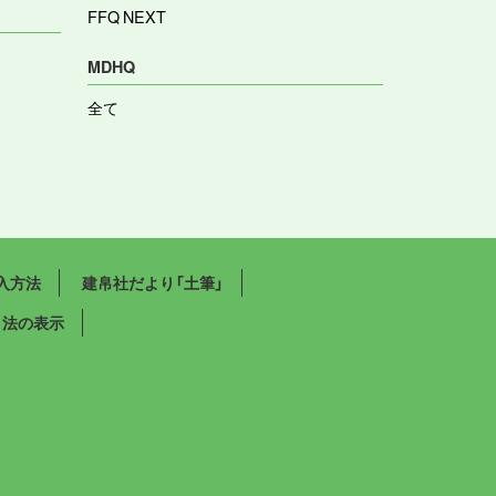
FFQ NEXT
MDHQ
全て
入方法
建帛社だより「土筆」
引法の表示