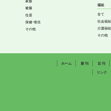
家族
福祉
被服
全て
住居
社会福
保健・衛生
介護福
その他
その他
ホーム
新 刊
近 刊
リンク