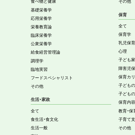
食べ物と健康
その他
基礎栄養学
保育
応用栄養学
全て
栄養教育論
保育学
臨床栄養学
乳児保
公衆栄養学
心理
給食経営管理論
子ども
調理学
障害児
臨地実習
保育カ
フードスペシャリスト
子ども
その他
子ども
生活・家政
保育内
全て
教育・保
食生活・食文化
子育て
生活一般
その他