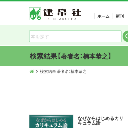
ホーム
新刊
検索結果【
】
著者名：楠本恭之
検索結果 著者名：楠本恭之
なぜからはじめるカリ
キュラム論