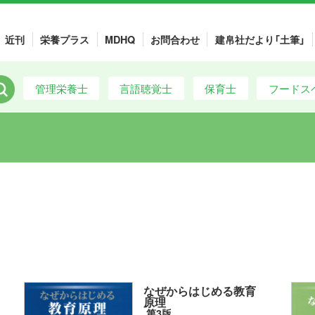
近刊
栄養プラス
MDHQ
お問合わせ
建帛社だより「土筆」
管理栄養士
言語聴覚士
保育士
フードス
なぜからはじめる教育
原理
第3版