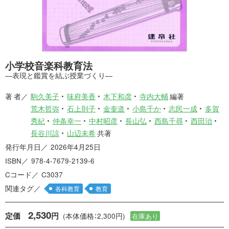
小学校音楽科教育法
―表現と鑑賞を結ぶ授業づくり―
著 者
駒久美子
味府美香
木下和彦
寺内大輔
編著
荒木哲弥
石上則子
金奎道
小島千か
志民一成
多賀
秀紀
仲条幸一
中村昭彦
長山弘
西島千尋
西田治
長谷川諒
山辺未希
共著
発行年月日
2026年4月25日
ISBN
978-4-7679-2139-6
Cコード
C3037
関連タグ
各科教育
教育
2,530
定価
円
(本体価格：2,300円)
在庫あり