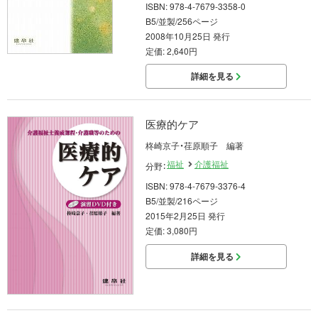
ISBN: 978-4-7679-3358-0
B5/並製/256ページ
2008年10月25日 発行
定価: 2,640円
詳細を見る
医療的ケア
柊崎京子・荏原順子 編著
福祉
介護福祉
分野：
ISBN: 978-4-7679-3376-4
B5/並製/216ページ
2015年2月25日 発行
定価: 3,080円
詳細を見る