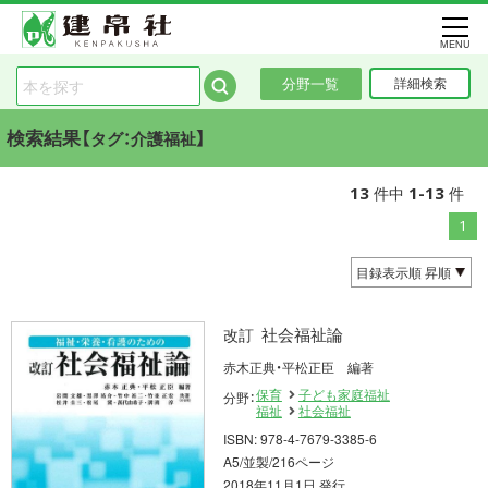
MENU
分野一覧
詳細検索
検索結果【
】
タグ：介護福祉
13
1-13
件中
件
1
社会福祉論
改訂
赤木正典・平松正臣 編著
保育
子ども家庭福祉
分野：
福祉
社会福祉
ISBN: 978-4-7679-3385-6
A5/並製/216ページ
2018年11月1日 発行