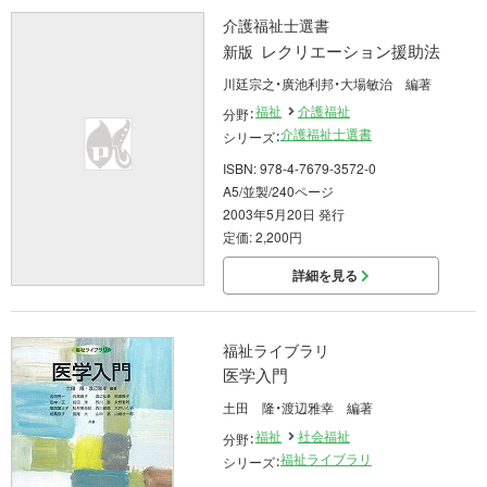
介護福祉士選書
レクリエーション援助法
新版
川廷宗之・廣池利邦・大場敏治 編著
福祉
介護福祉
分野：
介護福祉士選書
シリーズ：
ISBN: 978-4-7679-3572-0
A5/並製/240ページ
2003年5月20日 発行
定価: 2,200円
詳細を見る
福祉ライブラリ
医学入門
土田 隆・渡辺雅幸 編著
福祉
社会福祉
分野：
福祉ライブラリ
シリーズ：