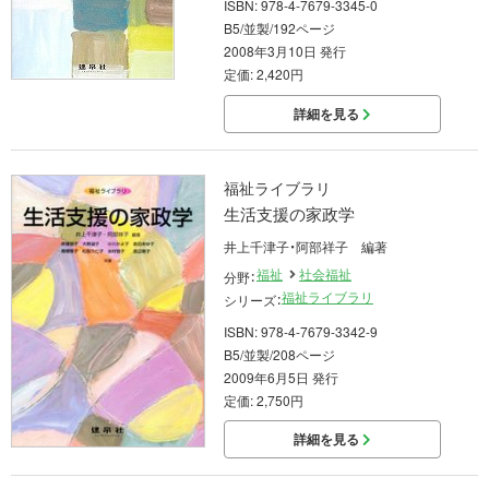
ISBN: 978-4-7679-3345-0
B5/並製/192ページ
2008年3月10日 発行
定価: 2,420円
詳細を見る
福祉ライブラリ
生活支援の家政学
井上千津子・阿部祥子 編著
福祉
社会福祉
分野：
福祉ライブラリ
シリーズ：
ISBN: 978-4-7679-3342-9
B5/並製/208ページ
2009年6月5日 発行
定価: 2,750円
詳細を見る