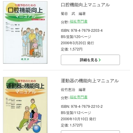
口腔機能向上マニュアル
菊谷 武 編著
福祉専門書
分野：
ISBN: 978-4-7679-2203-4
B5/並製/120ページ
2006年3月20日 発行
定価: 1,572円
詳細を見る
運動器の機能向上マニュアル
佐竹恵治 編著
福祉専門書
分野：
ISBN: 978-4-7679-2210-2
B5/並製/112ページ
2006年10月10日 発行
定価: 1,572円